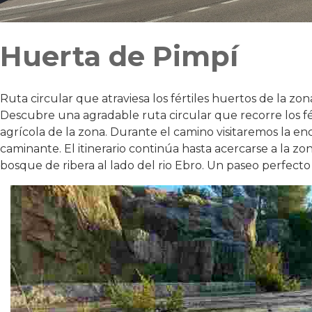
Huerta de Pimpí
Ruta circular que atraviesa los fértiles huertos de la zo
Descubre una agradable ruta circular que recorre los fé
agrícola de la zona. Durante el camino visitaremos la e
caminante. El itinerario continúa hasta acercarse a la z
bosque de ribera al lado del rio Ebro. Un paseo perfect