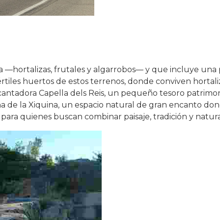
na —hortalizas, frutales y algarrobos— y que incluye una 
rtiles huertos de estos terrenos, donde conviven hortali
ncantadora Capella dels Reis, un pequeño tesoro patrimo
ona de la Xiquina, un espacio natural de gran encanto don
o para quienes buscan combinar paisaje, tradición y natu